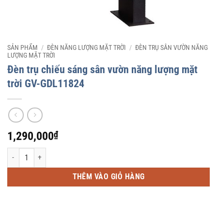
SẢN PHẨM
/
ĐÈN NĂNG LƯỢNG MẶT TRỜI
/
ĐÈN TRỤ SÂN VƯỜN NĂNG
LƯỢNG MẶT TRỜI
Đèn trụ chiếu sáng sân vườn năng lượng mặt
trời GV-GDL11824
1,290,000
₫
Đèn trụ chiếu sáng sân vườn năng lượng mặt trời GV-GDL11824 số lượng
THÊM VÀO GIỎ HÀNG