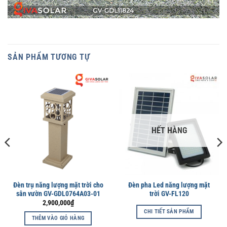
SẢN PHẨM TƯƠNG TỰ
HẾT HÀNG
Đèn trụ năng lượng mặt trời cho
Đèn pha Led năng lượng mặt
sân vườn GV-GDL0764A03-01
trời GV-FL120
2,900,000
₫
CHI TIẾT SẢN PHẨM
THÊM VÀO GIỎ HÀNG