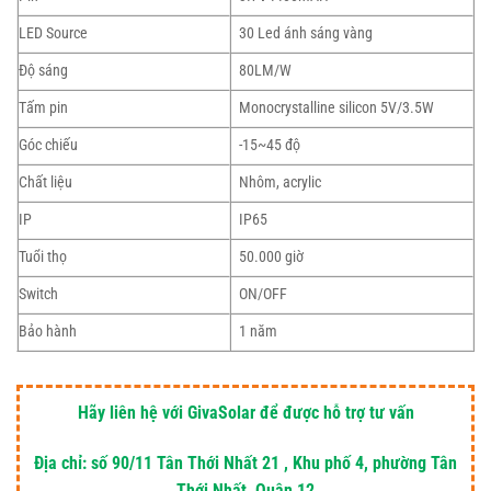
LED Source
30 Led ánh sáng vàng
Độ sáng
80LM/W
Tấm pin
Monocrystalline silicon 5V/3.5W
Góc chiếu
-15~45 độ
Chất liệu
Nhôm, acrylic
IP
IP65
Tuổi thọ
50.000 giờ
Switch
ON/OFF
Bảo hành
1 năm
Hãy liên hệ với GivaSolar để được hỗ trợ tư vấn
Địa chỉ: số 90/11 Tân Thới Nhất 21 , Khu phố 4, phường Tân
Thới Nhất, Quận 12