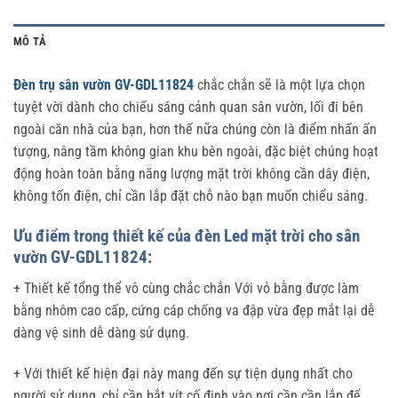
MÔ TẢ
Đèn trụ sân vườn GV-GDL11824
chắc chắn sẽ là một lựa chọn
tuyệt vời dành cho chiếu sáng cảnh quan sân vườn, lối đi bên
ngoài căn nhà của bạn, hơn thế nữa chúng còn là điểm nhấn ấn
tượng, nâng tầm không gian khu bên ngoài, đặc biệt chúng hoạt
động hoàn toàn bằng năng lượng mặt trời không cần dây điện,
không tốn điện, chỉ cần lắp đặt chỗ nào bạn muốn chiểu sáng.
Ưu điểm trong thiết kế của đèn Led mặt trời cho sân
vườn GV-GDL11824:
+ Thiết kế tổng thể vô cùng chắc chắn Với vỏ bằng được làm
bằng nhôm cao cấp, cứng cáp chống va đập vừa đẹp mắt lại dễ
dàng vệ sinh dễ dàng sử dụng.
+ Với thiết kế hiện đại này mang đến sự tiện dụng nhất cho
người sử dụng, chỉ cần bắt vít cố định vào nơi cần cần lắp để