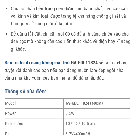
Các bộ phận bên trong đèn được làm bằng chất liệu cao cấp
với kính và kim loại, được trang bị khả năng chống gỉ sét và
thời gian sử dụng cực kì lâu dài.
Dễ dàng lắt đặt, chỉ cần nơi đó có đủ ánh sáng chiếu vào cho
đèn sạc mà không cần các kiến thức khác về điện hay kĩ năng
gì khác.
Đèn trụ lối đi năng lượng mặt trời
GV-GDL11824
sẽ là lựa chọn
tuyệt vời dành cho bạn nếu bạn đang muốn làm đẹp ngôi nhà
cũng như khu vườn của bạn mà lại dễ dàng lắp đặt.
Thông số của đèn:
Model
GV-GDL11824 (60CM)
Power
3.5W
Kích thước
60 * 20 * 19.5 cm
Pin
3.7V4400mAH