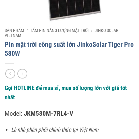
SẢN PHẨM
/
TẤM PIN NĂNG LƯỢNG MẶT TRỜI
/
JINKO SOLAR
VIETNAM
Pin mặt trời công suất lớn JinkoSolar Tiger Pro
580W
Gọi HOTLINE để mua sỉ, mua số lượng lớn với giá tốt
nhất
Model:
JKM580M-7RL4-V
Là nhà phân phối chính thức tại Việt Nam