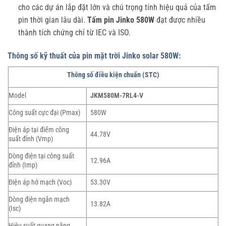
cho các dự án lắp đặt lớn và chú trọng tính hiệu quả của tấm
pin thời gian lâu dài.
Tấm pin Jinko 580W
đạt được nhiều
thành tích chứng chỉ từ IEC và ISO.
Thông số kỹ thuất của pin mặt trời Jinko solar 580W:
Thông số điều kiện chuẩn (STC)
Model
JKM580M-7RL4-V
Công suất cực đại (Pmax)
580W
Điện áp tại điểm công
44.78V
suất đỉnh (Vmp)
Dòng điện tại công suất
12.96A
đỉnh (Imp)
Điện áp hở mạch (Voc)
53.30V
Dòng điện ngắn mạch
13.82A
(Isc)
Hiệu suất quang năng