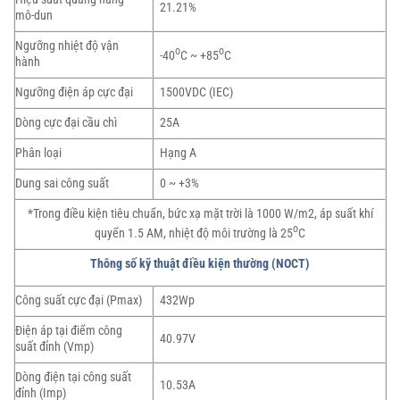
21.21%
mô-dun
Ngưỡng nhiệt độ vận
o
o
-40
C ~ +85
C
hành
Ngưỡng điện áp cực đại
1500VDC (IEC)
Dòng cực đại cầu chì
25A
Phân loại
Hạng A
Dung sai công suất
0 ~ +3%
*Trong điều kiện tiêu chuẩn, bức xạ mặt trời là 1000 W/m2, áp suất khí
o
quyển 1.5 AM, nhiệt độ môi trường là 25
C
Thông số kỹ thuật điều kiện thường (NOCT)
Công suất cực đại (Pmax)
432Wp
Điện áp tại điểm công
40.97V
suất đỉnh (Vmp)
Dòng điện tại công suất
10.53A
đỉnh (Imp)