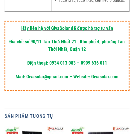
IEC61215, IEC61730, certified products.
Hãy liên hệ với GivaSolar để được hỗ trợ tư vấn
Địa chỉ: số 90/11 Tân Thới Nhất 21 , Khu phố 4, phường Tân
Thới Nhất, Quận 12
Điện thoại: 0934 013 083 – 0909 636 011
Mail: Givasolar@gmail.com – Website: Givasolar.com
SẢN PHẨM TƯƠNG TỰ