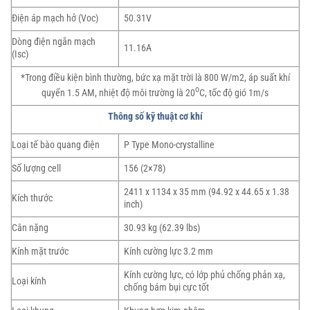
Điện áp mạch hở (Voc)
50.31V
Dòng điện ngắn mạch
11.16A
(Isc)
*Trong điều kiện bình thường, bức xạ mặt trời là 800 W/m2, áp suất khí
o
quyển 1.5 AM, nhiệt độ môi trường là 20
C, tốc độ gió 1m/s
Thông số kỹ thuật cơ khí
Loại tế bào quang điện
P Type Mono-crystalline
Số lượng cell
156 (2×78)
2411 x 1134 x 35 mm (94.92 x 44.65 x 1.38
Kích thước
inch)
Cân nặng
30.93 kg (62.39 lbs)
Kính mặt trước
Kính cường lực 3.2 mm
Kính cường lực, có lớp phủ chống phản xạ,
Loại kính
chống bám bụi cực tốt