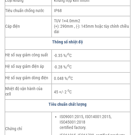
Loại khung
Khung hợp kim nhôm
Tiêu chuẩn chống nước
IP68
TUV 1×4.0mm2
Cáp điện
(+): 290mm , (-): 145mm hoặc tùy chỉnh chiều
dài
Thông số nhiệt độ
o
Hệ số suy giảm công suất
-0.35 %/
C
o
Hệ số suy giảm điện áp
-0.28 %/
C
o
Hệ số suy giảm dòng điện
0.048 %/
C
Nhiệt độ vận hành của
o
45 +/- 2
C
cell
Tiêu chuẩn chất lượng
ISO9001:2015, ISO14001:2015,
ISO45001:2018
certified factory.
Chứng chỉ