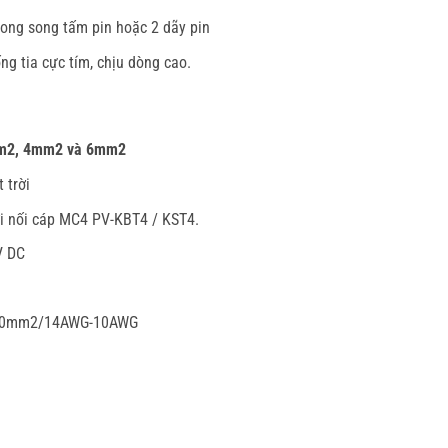
ong song tấm pin hoặc 2 dãy pin
g tia cực tím, chịu dòng cao.
m2, 4mm2 và 6mm2
 trời
ời nối cáp MC4 PV-KBT4 / KST4.
V DC
-6.0mm2/14AWG-10AWG