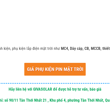
nh kiện, phụ kiện lắp điện mặt trời như
MC4, Dây cáp, CB, MCCB, thiết 
GIÁ PHỤ KIỆN PIN MẶT TRỜI
Hãy liên hệ với GIVASOLAR để được hỗ trợ tư vấn, báo giá
hỉ: số 90/11 Tân Thới Nhất 21 , Khu phố 4, phường Tân Thới Nhất, Q