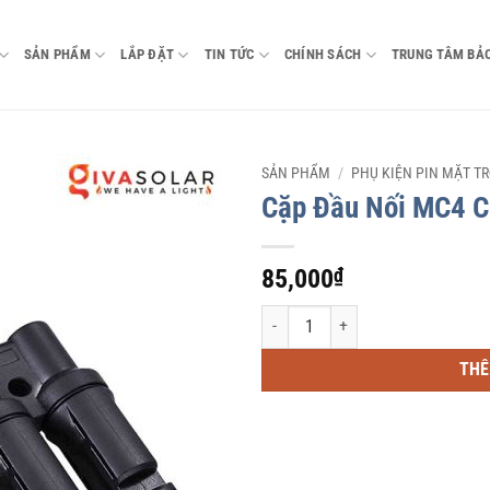
SẢN PHẨM
LẮP ĐẶT
TIN TỨC
CHÍNH SÁCH
TRUNG TÂM BẢ
SẢN PHẨM
/
PHỤ KIỆN PIN MẶT TR
Cặp Đầu Nối MC4 Ch
85,000
₫
Cặp Đầu Nối MC4 Chữ T vào 2 ra 1 ch
THÊ