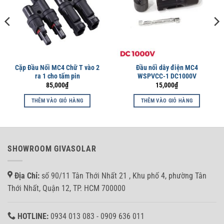
Cặp Đầu Nối MC4 Chữ T vào 2
Đầu nối dây điện MC4
ra 1 cho tấm pin
WSPVCC-1 DC1000V
85,000
₫
15,000
₫
THÊM VÀO GIỎ HÀNG
THÊM VÀO GIỎ HÀNG
SHOWROOM GIVASOLAR
Địa Chỉ:
số 90/11 Tân Thới Nhất 21 , Khu phố 4, phường Tân
Thới Nhất, Quận 12, TP. HCM 700000
HOTLINE:
0934 013 083 - 0909 636 011