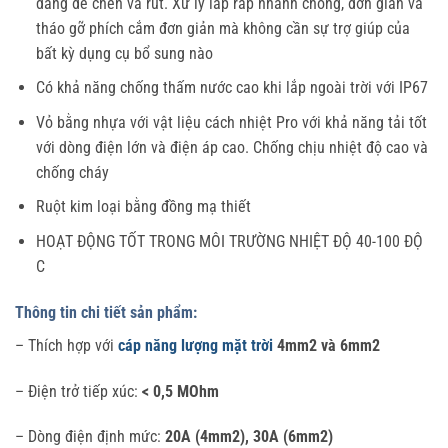
dàng để chèn và rút. Xử lý lắp ráp nhanh chóng, đơn giản và
tháo gỡ phích cắm đơn giản mà không cần sự trợ giúp của
bất kỳ dụng cụ bổ sung nào
Có khả năng chống thấm nước cao khi lắp ngoài trời với IP67
Vỏ bằng nhựa với vật liệu cách nhiệt Pro với khả năng tải tốt
với dòng điện lớn và điện áp cao. Chống chịu nhiệt độ cao và
chống cháy
Ruột kim loại bằng đồng mạ thiết
HOẠT ĐỘNG TỐT TRONG MÔI TRƯỜNG NHIỆT ĐỘ 40-100 ĐỘ
C
Thông tin chi tiết sản phẩm:
– Thích hợp với
cáp năng lượng mặt trời
4mm2 và 6mm2
– Điện trở tiếp xúc:
< 0,5 MOhm
– Dòng điện định mức:
20A (4mm2), 30A (6mm2)