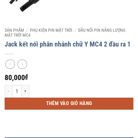
SẢN PHẨM
/
PHỤ KIỆN PIN MẶT TRỜI
/
ĐẦU NỐI PIN NĂNG LƯỢNG
MẶT TRỜI MC4
Jack kết nối phân nhánh chữ Y MC4 2 đầu ra 1
80,000
₫
Jack kết nối phân nhánh chữ Y MC4 2 đầu ra 1 số lượng
THÊM VÀO GIỎ HÀNG