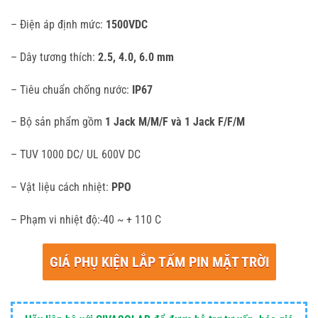
– Điện áp định mức:
1500VDC
– Dây tương thích:
2.5, 4.0, 6.0 mm
– Tiêu chuẩn chống nước:
IP67
– Bộ sản phẩm gồm
1 Jack M/M/F và 1 Jack F/F/M
– TUV 1000 DC/ UL 600V DC
– Vật liệu cách nhiệt:
PPO
– Phạm vi nhiệt độ:-40 ~ + 110 C
GIÁ PHỤ KIỆN LẮP TẤM PIN MẶT TRỜI