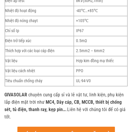
Điện áp test
8KV(50Hz,1min)
Nhiệt độ hoạt động
-40℃…+85℃
Nhiệt độ nóng chayt
+105℃
Chỉ số Ip
IP67
Điện trở tiếp xúc
0.5mΩ
Thích hợp với các loại cáp điện
2.5mm2 – 6mm2
Vật liệu
Hợp kim đồng mạ thiếc
Vật liệu cách nhiệt
PPO
Tiêu chuẩn chống cháy
UL-94-V0
GIVASOLAR
chuyên cung cấp sỉ và lẻ vật tư, linh kiện, phụ kiện
lắp điện mặt trời như
MC4, Dây cáp, CB, MCCB, thiết bị chống
sét, tủ điện, thanh ray, kẹp pin…
.Liên hệ với chúng tôi để có giá
tốt.