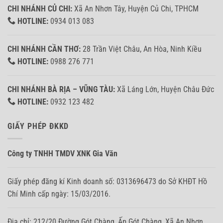
CHI NHÁNH CỦ CHI:
Xã An Nhơn Tây, Huyện Củ Chi, TPHCM
HOTLINE:
0934 013 083
CHI NHÁNH CẦN THƠ:
28 Trần Việt Châu, An Hòa, Ninh Kiều
HOTLINE:
0988 276 771
CHI NHÁNH BÀ RỊA – VŨNG TÀU:
Xã Láng Lớn, Huyện Châu Đức
HOTLINE:
0932 123 482
GIẤY PHÉP ĐKKD
Công ty TNHH TMDV XNK Gia Văn
Giấy phép đăng kí Kinh doanh số: 0313696473 do Sở KHĐT Hồ
Chí Minh cấp ngày: 15/03/2016.
Địa chỉ: 212/20 Đường Gót Chàng, Ấp Gót Chàng, Xã An Nhơn