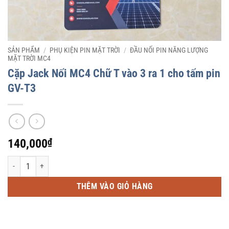
SẢN PHẨM
/
PHỤ KIỆN PIN MẶT TRỜI
/
ĐẦU NỐI PIN NĂNG LƯỢNG
MẶT TRỜI MC4
Cặp Jack Nối MC4 Chữ T vào 3 ra 1 cho tấm pin
GV-T3
140,000
₫
Cặp Jack Nối MC4 Chữ T vào 3 ra 1 cho tấm pin GV-T3 số lượng
THÊM VÀO GIỎ HÀNG