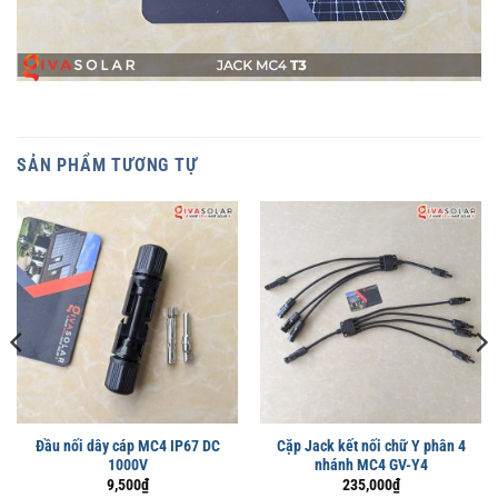
SẢN PHẨM TƯƠNG TỰ
Đầu nối dây cáp MC4 IP67 DC
Cặp Jack kết nối chữ Y phân 4
1000V
nhánh MC4 GV-Y4
9,500
₫
235,000
₫