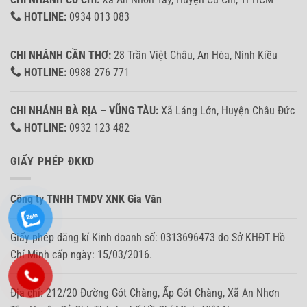
HOTLINE:
0934 013 083
CHI NHÁNH CẦN THƠ:
28 Trần Việt Châu, An Hòa, Ninh Kiều
HOTLINE:
0988 276 771
CHI NHÁNH BÀ RỊA – VŨNG TÀU:
Xã Láng Lớn, Huyện Châu Đức
HOTLINE:
0932 123 482
GIẤY PHÉP ĐKKD
Công ty TNHH TMDV XNK Gia Văn
Giấy phép đăng kí Kinh doanh số: 0313696473 do Sở KHĐT Hồ
Chí Minh cấp ngày: 15/03/2016.
Địa chỉ: 212/20 Đường Gót Chàng, Ấp Gót Chàng, Xã An Nhơn