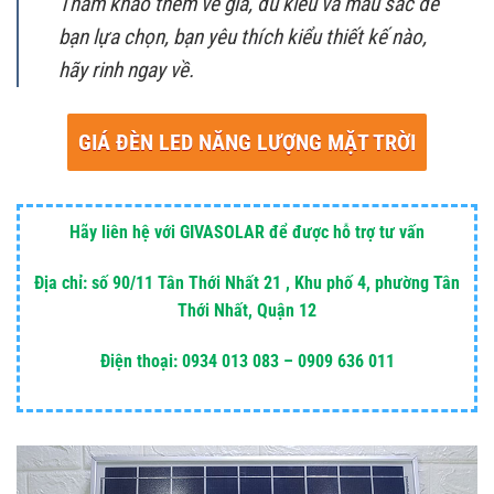
Tham khảo thêm về giá, đủ kiểu và màu sắc để
bạn lựa chọn, bạn yêu thích kiểu thiết kế nào,
hãy rinh ngay về.
GIÁ ĐÈN LED NĂNG LƯỢNG MẶT TRỜI
Hãy liên hệ với GIVASOLAR để được hỗ trợ tư vấn
Địa chỉ: số 90/11 Tân Thới Nhất 21 , Khu phố 4, phường Tân
Thới Nhất, Quận 12
Điện thoại: 0934 013 083 – 0909 636 011