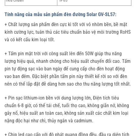
Tiêu chuẩn
IP65
Tính năng của mẫu sản phẩm đèn đường Solar GV-SL57:
+ Chất lượng sản phẩm đèn cực kì tốt với vỏ nhôm bền, bề mặt
kính cường lực, tuân thủ các tiêu chuẩn bảo vệ môi trường RoHS
và có kết cấu kim loại tốt.
+ Tấm pin mặt trời với công suất lên đến 50W giúp thu năng
lượng hiệu quả, nhanh chóng cho hiệu suất chuyển đổi cao. Tấm
pin tự động sạc vào ban ngày để cung cấp cho đèn hoạt động
vao ban đêm. Đặc biệt phần tấm pin này thiết kế rời so với đèn
nên có thể lắp đặt đễ dàng hơn sao cho thu năng lượng tốt nhất.
+ Pin sạc lithium-ion bền với dung lượng lớn, Điện tích tiêu
chuẩn 6-8 giờ, có thể tái chế, tuổi thọ cao, không giãn nở, không
gây nổ, hiệu suất an toàn cao, không sản xuất các chất kim loại
nặng độc hại như chì, thủy ngân và cadmium.
+ Chip led cao cấp với độ phát quang đồng đều, đầu ra diện tích