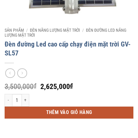
SẢN PHẨM
/
ĐÈN NĂNG LƯỢNG MẶT TRỜI
/
ĐÈN ĐƯỜNG LED NĂNG
LƯỢNG MẶT TRỜI
Đèn đường Led cao cấp chạy điện mặt trời GV-
SL57
Giá
Giá
3,500,000
₫
2,625,000
₫
gốc
hiện
Đèn đường Led cao cấp chạy điện mặt trời GV-SL57 số lượng
là:
tại
3,500,000₫.
là:
THÊM VÀO GIỎ HÀNG
2,625,000₫.