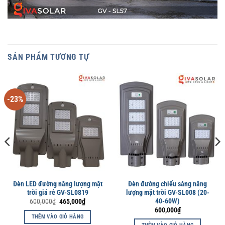
SẢN PHẨM TƯƠNG TỰ
-23%
Đèn LED đường năng lượng mặt
Đèn đường chiếu sáng năng
trời giá rẻ GV-SL0819
lượng mặt trời GV-SL008 (20-
Giá
Giá
40-60W)
600,000
₫
465,000
₫
gốc
hiện
600,000
₫
là:
tại
THÊM VÀO GIỎ HÀNG
600,000₫.
là: