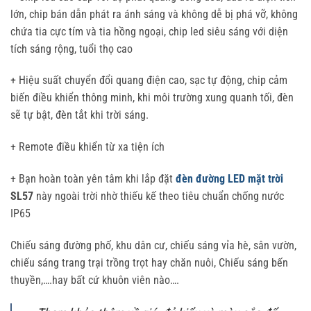
lớn, chip bán dẫn phát ra ánh sáng và không dễ bị phá vỡ, không
chứa tia cực tím và tia hồng ngoại, chip led siêu sáng với diện
tích sáng rộng, tuổi thọ cao
+ Hiệu suất chuyển đổi quang điện cao, sạc tự động, chip cảm
biến điều khiển thông minh, khi môi trường xung quanh tối, đèn
sẽ tự bật, đèn tắt khi trời sáng.
+ Remote điều khiển từ xa tiện ích
+ Bạn hoàn toàn yên tâm khi lắp đặt
đèn đường LED mặt trời
SL57
này ngoài trời nhờ thiếu kế theo tiêu chuẩn chống nước
IP65
Chiếu sáng đường phố, khu dân cư, chiếu sáng vỉa hè, sân vườn,
chiếu sáng trang trại trồng trọt hay chăn nuôi, Chiếu sáng bến
thuyền,….hay bất cứ khuôn viên nào….