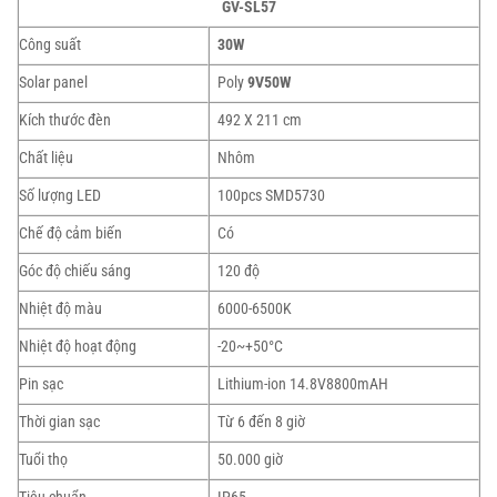
GV-SL57
Công suất
30W
Solar panel
Poly
9V50W
Kích thước đèn
492 X 211 cm
Chất liệu
Nhôm
Số lượng LED
100pcs SMD5730
Chế độ cảm biến
Có
Góc độ chiếu sáng
120 độ
Nhiệt độ màu
6000-6500K
Nhiệt độ hoạt động
-20~+50°C
Pin sạc
Lithium-ion 14.8V8800mAH
Thời gian sạc
Từ 6 đến 8 giờ
Tuổi thọ
50.000 giờ