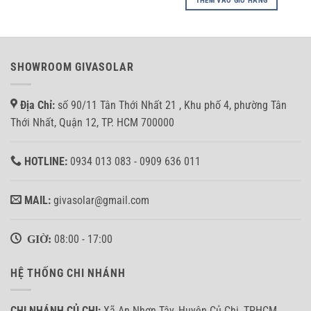
THÊM VÀO GIỎ HÀNG
465,000₫.
SHOWROOM GIVASOLAR
Địa Chỉ:
số 90/11 Tân Thới Nhất 21 , Khu phố 4, phường Tân
Thới Nhất, Quận 12, TP. HCM 700000
HOTLINE:
0934 013 083 - 0909 636 011
MAIL:
givasolar@gmail.com
GIỜ:
08:00 - 17:00
HỆ THỐNG CHI NHÁNH
CHI NHÁNH CỦ CHI:
Xã An Nhơn Tây, Huyện Củ Chi, TPHCM