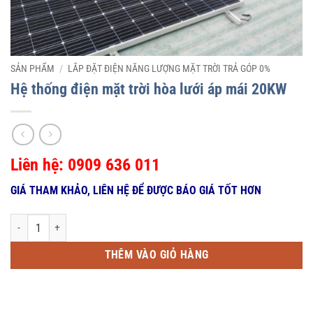
SẢN PHẨM
/
LẮP ĐẶT ĐIỆN NĂNG LƯỢNG MẶT TRỜI TRẢ GÓP 0%
Hệ thống điện mặt trời hòa lưới áp mái 20KW
Liên hệ: 0909 636 011
GIÁ THAM KHẢO, LIÊN HỆ ĐỂ ĐƯỢC BÁO GIÁ TỐT HƠN
Hệ thống điện mặt trời hòa lưới áp mái 20KW số lượng
THÊM VÀO GIỎ HÀNG