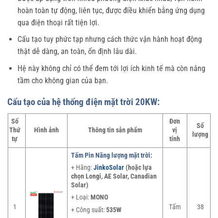
hoàn toàn tự động, liên tục, được điều khiển bằng ứng dụng
qua điện thoại rất tiện lợi.
Cấu tạo tuy phức tạp nhưng cách thức vận hành hoạt động
thật dễ dàng, an toàn, ổn định lâu dài.
Hệ này không chỉ có thể đem tới lợi ích kinh tế mà còn nâng
tầm cho không gian của bạn.
Cấu tạo của hệ thống điện mặt trời 20KW:
Số
Đơn
Số
Thứ
Hình ảnh
Thông tin sản phẩm
vị
lượng
tự
tính
Tấm Pin Năng lượng mặt trời:
+ Hãng:
JinkoSolar
(hoặc lựa
chọn Longi, AE Solar, Canadian
Solar)
+ Loại:
MONO
1
Tấm
38
+ Công suất:
535W