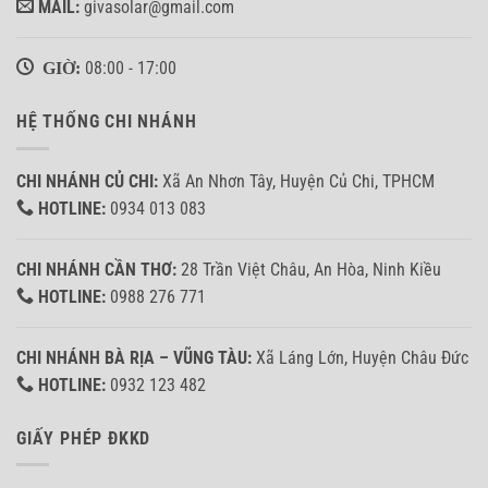
MAIL:
givasolar@gmail.com
GIỜ:
08:00 - 17:00
HỆ THỐNG CHI NHÁNH
CHI NHÁNH CỦ CHI:
Xã An Nhơn Tây, Huyện Củ Chi, TPHCM
HOTLINE:
0934 013 083
CHI NHÁNH CẦN THƠ:
28 Trần Việt Châu, An Hòa, Ninh Kiều
HOTLINE:
0988 276 771
CHI NHÁNH BÀ RỊA – VŨNG TÀU:
Xã Láng Lớn, Huyện Châu Đức
HOTLINE:
0932 123 482
GIẤY PHÉP ĐKKD