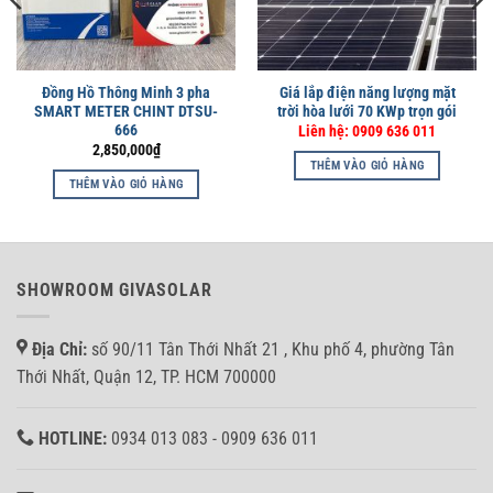
Đồng Hồ Thông Minh 3 pha
Giá lắp điện năng lượng mặt
SMART METER CHINT DTSU-
trời hòa lưới 70 KWp trọn gói
666
Liên hệ: 0909 636 011
2,850,000
₫
THÊM VÀO GIỎ HÀNG
THÊM VÀO GIỎ HÀNG
SHOWROOM GIVASOLAR
Địa Chỉ:
số 90/11 Tân Thới Nhất 21 , Khu phố 4, phường Tân
Thới Nhất, Quận 12, TP. HCM 700000
HOTLINE:
0934 013 083 - 0909 636 011