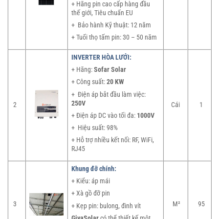
+ Hãng pin cao cấp hàng đầu
thế giới, Tiêu chuẩn EU
+ Bảo hành Kỹ thuật: 12 năm
+ Tuổi thọ tấm pin: 30 – 50 năm
INVERTER HÒA LƯỚI:
+ Hãng:
Sofar Solar
+ Công suất:
20 KW
+ Điện áp bắt đầu làm việc:
250V
2
Cái
1
+ Điện áp DC vào tối đa:
1000V
+ Hiệu suất: 98%
+ Hỗ trợ nhiều kết nối: RF, WiFi,
RJ45
Khung đỡ chính:
+ Kiểu: áp mái
+ Xà gồ đỡ pin
3
M²
95
+ Kẹp pin: bulong, đinh vít
GivaSolar
có thể thiết kế một