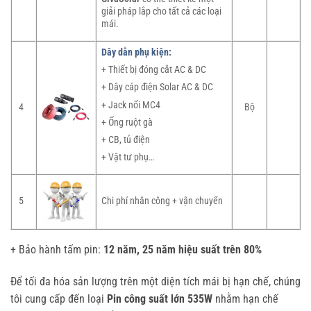
giải pháp lắp cho tất cả các loại
mái.
Dây dẫn phụ kiện:
+ Thiết bị đóng cắt AC & DC
+ Dây cáp điện Solar AC & DC
+ Jack nối MC4
4
Bộ
+ Ống ruột gà
+ CB, tủ điện
+ Vật tư phụ…
5
Chi phí nhân công + vận chuyển
+ Bảo hành tấm pin:
12 năm, 25 năm hiệu suất trên 80%
Để tối đa hóa sản lượng trên một diện tích mái bị hạn chế, chúng
tôi cung cấp đến loại
Pin công suất lớn 535W
nhằm hạn chế