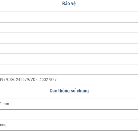
Bảo vệ
997/CSA: 246579/VDE: 40027827
Các thông số chung
90 mm
ường
D