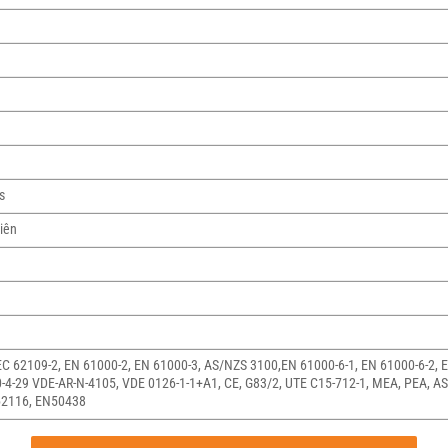
s
iên
EC 62109-2, EN 61000-2, EN 61000-3, AS/NZS 3100,EN 61000-6-1, EN 61000-6-2, 
0-4-29 VDE-AR-N-4105, VDE 0126-1-1+A1, CE, G83/2, UTE C15-712-1, MEA, PEA, A
62116, EN50438