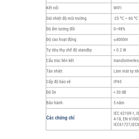
Kết nối
WIFI
Dải nhiệt độ môi trường
-25 ℃ ~ 60 ℃
Độ ẩm tương đối
0~98%
Độ cao hoạt động
≤4000m
Tự tiêu thụ chế độ standby
< 0.2 W
Cấu trúc liên kết
transformerles
Tản nhiệt
Làm mát tự nh
Cấp độ bảo vệ
IP65
Độ ồn
< 30 dB
Bảo hành
5 năm
IEC 62109-1, I
Các chứng chỉ
4-18, EN 6100
IEC61727,IEC