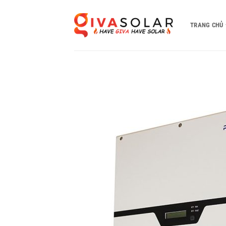
Bỏ
qua
TRANG CHỦ
nội
dung