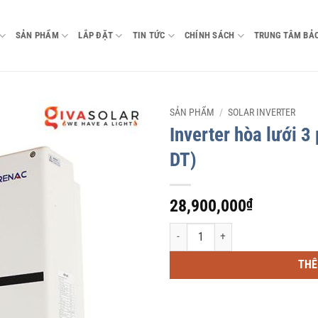
SẢN PHẨM
LẮP ĐẶT
TIN TỨC
CHÍNH SÁCH
TRUNG TÂM BẢ
SẢN PHẨM
/
SOLAR INVERTER
Inverter hòa lưới
DT)
28,900,000
₫
Inverter hòa lưới 3 pha RENAC 10KW
THÊ