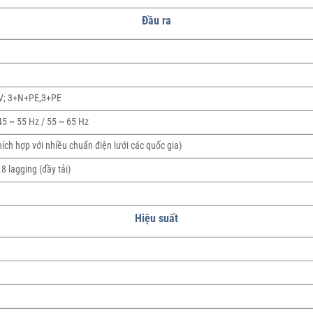
Đầu ra
V; 3+N+PE,3+PE
45 ~ 55 Hz / 55 ~ 65 Hz
hích hợp với nhiều chuẩn điện lưới các quốc gia)
8 lagging (đầy tải)
Hiệu suất