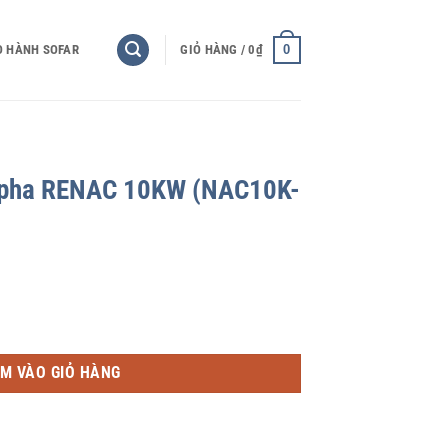
0
O HÀNH SOFAR
GIỎ HÀNG /
0
₫
 3 pha RENAC 10KW (NAC10K-
 (NAC10K-DT) số lượng
M VÀO GIỎ HÀNG