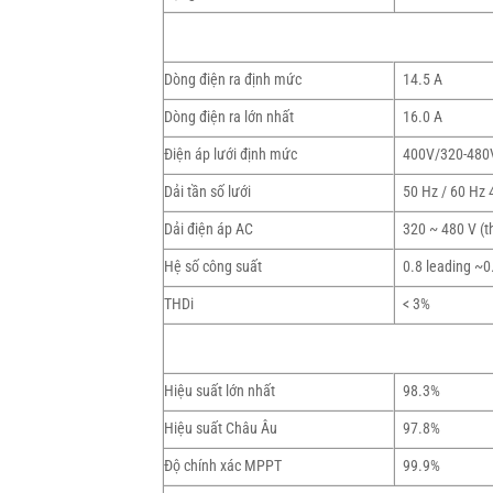
Dòng điện ra định mức
14.5 A
Dòng điện ra lớn nhất
16.0 A
Điện áp lưới định mức
400V/320-480
Dải tần số lưới
50 Hz / 60 Hz 
Dải điện áp AC
320 ~ 480 V (t
Hệ số công suất
0.8 leading ~0.
THDi
< 3%
Hiệu suất lớn nhất
98.3%
Hiệu suất Châu Âu
97.8%
Độ chính xác MPPT
99.9%